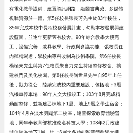
有電化教學設備，建置資訊網路，融圖書典藏、多媒體
視聽資源於一體。第5任校長張長芳先生於83年接任，
85年完成本校中長程校務發展計畫，勾勒本校發展與建
設藍圖，並逐年更新舊有校舍。90年綜合教學大樓完
工，設備完善，兼具教學、行政與會議功能。張校長任
內殫精竭慮，學校由專科改制為技術學院。第6任校長
楊極東先生與第7任校長朱自力先生持續整修校舍、擴
建校門及美化校園。第8任校長尚世昌先生自95年上任
後，戮力從公，陸續完成校內重要建設，包括地下3層
汽機車停車場；98年人文大樓竣工；103年8月完成精
勤館整修，並新建乙棟地下1層、地上9層之學生宿舍；
104年4月在淡水另闢第二校區，建置探索教育體驗營
地，同年奉教育部核准改名科技大學；108年2月改建
誠信館為地下1層、地上6層之多功能智慧型教學大樓，