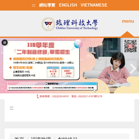
跳
:::
網站導覽
ENGLISH
VIETNAMESE
到
主
menu
要
內
容
區
:::