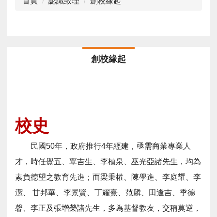
首頁
認識致理
創校緣起
創校緣起
校史
民國50年，政府推行4年經建，亟需商業專業人
才，時任覺五、覃吉生、李植泉、巫光亞諸先生，均為
素負德望之教育先進；而梁秉權、陳學進、李庭耀、李
潔、 甘邦華、李景賢、丁耀熹、范麟、田逢吉、季德
馨、李正及張增榮諸先生，多為基督教友，交稱莫逆，