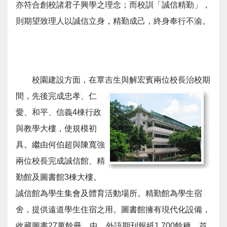
亦符合創校諸君子興學之理念；而校訓「誠信精勤」，
則期望致理人以誠信立身，精勤成己，終身奉行不渝。
校園建設方面，在覃吉生與解宏賓兩位校長治校期
間，
先後完成忠孝、仁
愛、和平、信義4棟行政
與教學大樓，使規模初
具。繼由何伯超與陳寬強
兩位校長完成誠信館、精
勤館及圖書館3棟大樓。
誠信館為學生集會及體育活動場所。精勤館為學生宿
舍，提供遠道學生住宿之用。圖書館擁有現代化設備，
收藏圖書27萬餘冊，中、外語期刊報紙1,700餘種，並